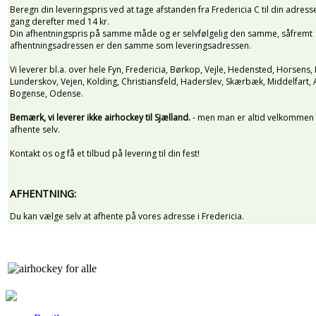
Beregn din leveringspris ved at tage afstanden fra Fredericia C til din adress
gang derefter med 14 kr.
Din afhentningspris på samme måde og er selvfølgelig den samme, såfremt
afhentningsadressen er den samme som leveringsadressen.
Vi leverer bl.a. over hele Fyn, Fredericia, Børkop, Vejle, Hedensted, Horsens,
Lunderskov, Vejen, Kolding, Christiansfeld, Haderslev, Skærbæk, Middelfart, 
Bogense, Odense.
Bemærk, vi leverer ikke airhockey til Sjælland.
- men man er altid velkommen t
afhente selv.
Kontakt os og få et tilbud på levering til din fest!
AFHENTNING:
Du kan vælge selv at afhente på vores adresse i Fredericia.