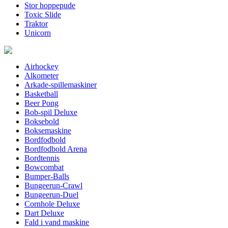
Stor hoppepude
Toxic Slide
Traktor
Unicorn
Airhockey
Alkometer
Arkade-spillemaskiner
Basketball
Beer Pong
Bob-spil Deluxe
Boksebold
Boksemaskine
Bordfodbold
Bordfodbold Arena
Bordtennis
Bowcombat
Bumper-Balls
Bungeerun-Crawl
Bungeerun-Duel
Cornhole Deluxe
Dart Deluxe
Fald i vand maskine