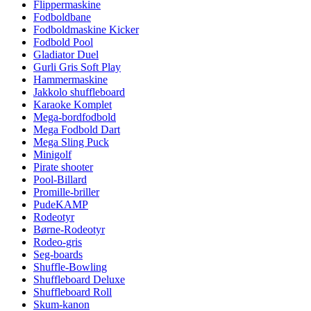
Flippermaskine
Fodboldbane
Fodboldmaskine Kicker
Fodbold Pool
Gladiator Duel
Gurli Gris Soft Play
Hammermaskine
Jakkolo shuffleboard
Karaoke Komplet
Mega-bordfodbold
Mega Fodbold Dart
Mega Sling Puck
Minigolf
Pirate shooter
Pool-Billard
Promille-briller
PudeKAMP
Rodeotyr
Børne-Rodeotyr
Rodeo-gris
Seg-boards
Shuffle-Bowling
Shuffleboard Deluxe
Shuffleboard Roll
Skum-kanon