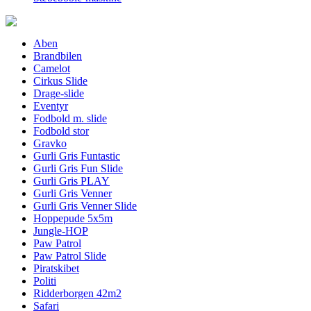
Aben
Brandbilen
Camelot
Cirkus Slide
Drage-slide
Eventyr
Fodbold m. slide
Fodbold stor
Gravko
Gurli Gris Funtastic
Gurli Gris Fun Slide
Gurli Gris PLAY
Gurli Gris Venner
Gurli Gris Venner Slide
Hoppepude 5x5m
Jungle-HOP
Paw Patrol
Paw Patrol Slide
Piratskibet
Politi
Ridderborgen 42m2
Safari