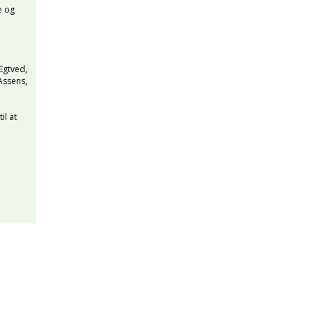
e og
 Egtved,
Assens,
il at