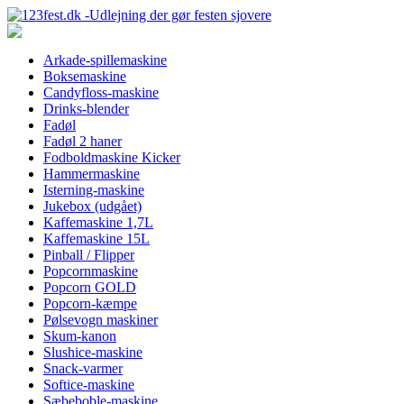
Arkade-spillemaskine
Boksemaskine
Candyfloss-maskine
Drinks-blender
Fadøl
Fadøl 2 haner
Fodboldmaskine Kicker
Hammermaskine
Isterning-maskine
Jukebox (udgået)
Kaffemaskine 1,7L
Kaffemaskine 15L
Pinball / Flipper
Popcornmaskine
Popcorn GOLD
Popcorn-kæmpe
Pølsevogn maskiner
Skum-kanon
Slushice-maskine
Snack-varmer
Softice-maskine
Sæbeboble-maskine