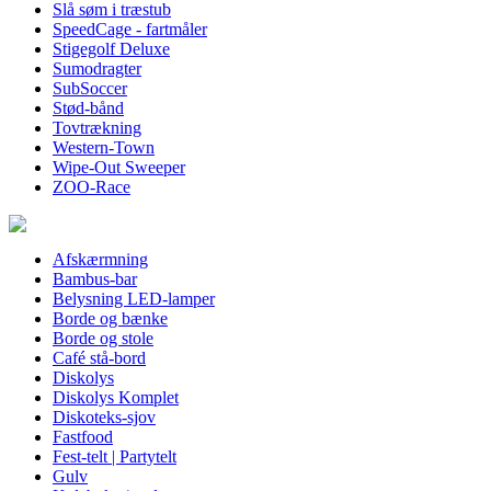
Slå søm i træstub
SpeedCage - fartmåler
Stigegolf Deluxe
Sumodragter
SubSoccer
Stød-bånd
Tovtrækning
Western-Town
Wipe-Out Sweeper
ZOO-Race
Afskærmning
Bambus-bar
Belysning LED-lamper
Borde og bænke
Borde og stole
Café stå-bord
Diskolys
Diskolys Komplet
Diskoteks-sjov
Fastfood
Fest-telt | Partytelt
Gulv