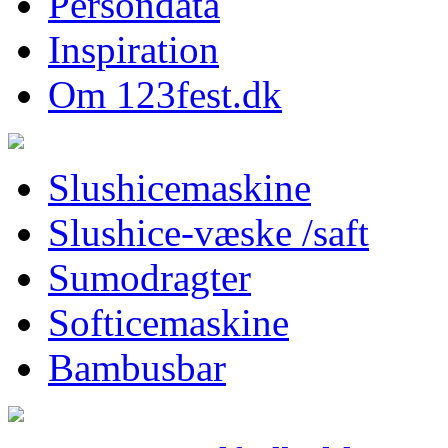
Persondata
Inspiration
Om 123fest.dk
Slushicemaskine
Slushice-væske /saft
Sumodragter
Softicemaskine
Bambusbar