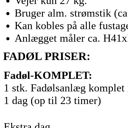
Vejer kun 27 kg.
Bruger alm. strømstik (c
Kan kobles på alle fustag
Anlægget måler ca. H41
FADØL PRISER:
Fadøl-KOMPLET:
1 stk. Fadølsanlæg komplet 
1 dag (op til 23 timer)
Ekstra dag