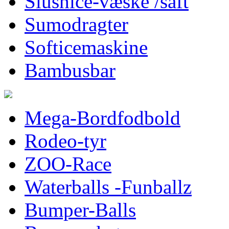
Slushice-væske /saft
Sumodragter
Softicemaskine
Bambusbar
Mega-Bordfodbold
Rodeo-tyr
ZOO-Race
Waterballs -Funballz
Bumper-Balls